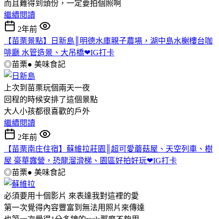
而且難得到頭份，一定要拍個照啊
繼續閱讀
2年前
【苗栗景點】日新島║明德水庫親子農場，湖中島水榭樓台咖
啡廳 水管造景、大吊橋❤IG打卡
◎苗栗●
美味食記
上次到苗栗玩個兩天一夜
回程的時候安排了這個景點
大人小孩都很喜歡的戶外
繼續閱讀
2年前
【苗栗南庄住宿】蘇維拉莊園║超可愛蘑菇屋、天空列車、樹
屋 豪華露營，恐龍溜滑梯、園區好拍好玩❤IG打卡
◎苗栗●
美味食記
必須要用十個影片 來表達我對這裡的愛
第一次覺得內容豐富到無法用照片來傳達