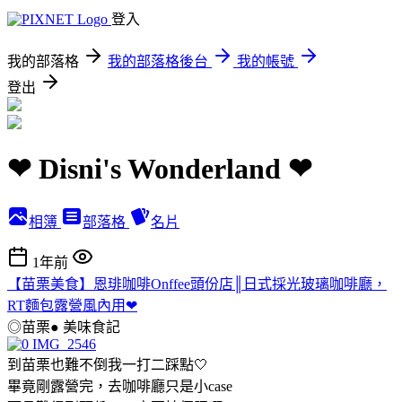
登入
我的部落格
我的部落格後台
我的帳號
登出
❤ Disni's Wonderland ❤
相簿
部落格
名片
1年前
【苗栗美食】恩琲咖啡Onffee頭份店║日式採光玻璃咖啡廳，
RT麵包露營風內用❤
◎苗栗●
美味食記
到苗栗也難不倒我一打二踩點🤍
畢竟剛露營完，去咖啡廳只是小case