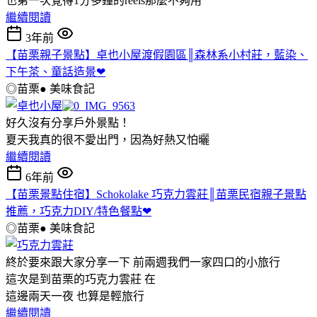
也第一次覺得1分多鐘的reels那麼不夠用
繼續閱讀
3年前
【苗栗親子景點】卓也小屋渡假園區║森林系小村莊，藍染、
下午茶、童話造景❤
◎苗栗●
美味食記
好久沒有分享戶外景點！
夏天我真的很不愛出門，因為好熱又怕曬
繼續閱讀
6年前
【苗栗景點住宿】Schokolake 巧克力雲莊║苗栗民宿親子景點
推薦，巧克力DIY/特色餐點❤
◎苗栗●
美味食記
終於要來跟大家分享一下 前兩週我們一家四口的小旅行
這次是到苗栗的巧克力雲莊 在
這邊兩天一夜 也算是輕旅行
繼續閱讀