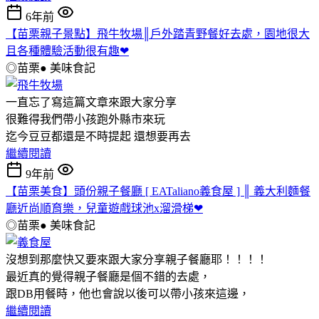
6年前
【苗栗親子景點】飛牛牧場║戶外踏青野餐好去處，園地很大
且各種體驗活動很有趣❤
◎苗栗●
美味食記
一直忘了寫這篇文章來跟大家分享
很難得我們帶小孩跑外縣市來玩
迄今豆豆都還是不時提起 還想要再去
繼續閱讀
9年前
【苗栗美食】頭份親子餐廳 [ EATaliano義食屋 ] ║ 義大利麵餐
廳近尚順育樂，兒童遊戲球池x溜滑梯❤
◎苗栗●
美味食記
沒想到那麼快又要來跟大家分享親子餐廳耶！！！！
最近真的覺得親子餐廳是個不錯的去處，
跟DB用餐時，他也會說以後可以帶小孩來這邊，
繼續閱讀