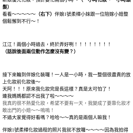
髮）
看看～～～～～
（右下）
伴娘1號柔樺小妹跟一位陪嫁小妞整
個鬆懈到不行～！
江江！兩個小時過去，終於弄好咧！！！！！！！！
（話說後面兩位動作怎麼沒有變？）
接下來輪到伴娘化裝囉！一人是一小時，我一整個很盡責的放
上化妝前化妝後～
天阿！！！原來我化妝完是長這樣？真是太可怕了！
連我媽媽都認不出我了啦～～～～
我真的很不熱愛化妝，希望不要有一天，我變成了要靠化妝才
敢出門的小妞～～嗚嗚！
不過大家覺得好看嗎？哈哈～～真的是兩個人嘛我！
伴娘1號柔樺化妝過程的照片我就不放囉～～～～因為我拍得