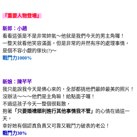
『重要人物登場』
新郎：小趙
看看這張是不是非常帥氣～他就是我們今天的男主角囉！
一整天就看他笑容滿面，但是非常的井然有序的處理事情，
是個不容小覷的傢伙(?)～
戰鬥力1000%
新娘：陳芊芊
我只能說我今天是佛心來的，全部都挑他們最帥最美的照片！
沒辦法～～～他們是主角嘛！給點面子囉！
不過這孩子今天一整個很鬆散，
抱著
「只要婚禮順利進行其他事情我不管」
的心情在過這一
天，
幸好她有個認真負責又可靠又戰鬥力破表的老公！
戰鬥力30%