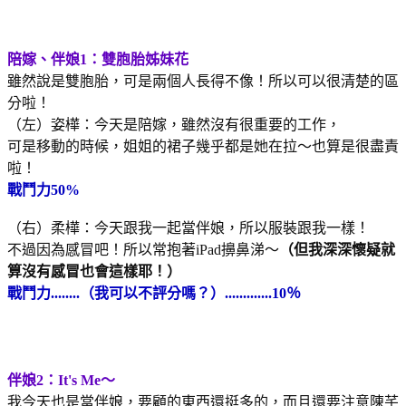
陪嫁、伴娘1：雙胞胎姊妹花
雖然說是雙胞胎，可是兩個人長得不像！所以可以很清楚的區
分啦！
（左）姿樺：今天是陪嫁，雖然沒有很重要的工作，
可是移動的時候，姐姐的裙子幾乎都是她在拉～也算是很盡責
啦！
戰鬥力50%
（右）柔樺：今天跟我一起當伴娘，所以服裝跟我一樣！
不過因為感冒吧！所以常抱著iPad擤鼻涕～
（但我深深懷疑就
算沒有感冒也會這樣耶！
）
戰鬥力........（我可以不評分嗎？）.............10％
伴娘2：It's Me～
我今天也是當伴娘，要顧的東西還挺多的，而且還要注意陳芊