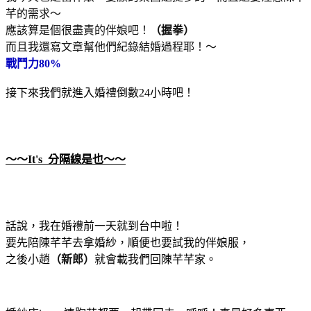
芊的需求～
應該算是個很盡責的伴娘吧！
（握拳）
而且我還寫文章幫他們紀錄結婚過程耶！～
戰鬥力80%
接下來我們就進入婚禮倒數24小時吧！
～～It's 分隔線是也～～
話說，我在婚禮前一天就到台中啦！
要先陪陳芊芊去拿婚紗，順便也要試我的伴娘服，
之後小趙
（新郎）
就會載我們回陳芊芊家。