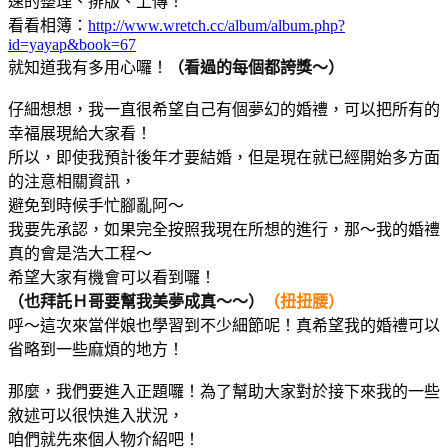
速的整理、排版、上傳！
看看相簿：
http://www.wretch.cc/album/album.php?
id=yayap&book=67
就知道我有多用心囉！
（看過的每個都誇獎～
）
仔細想想，我一直很希望自己有個夢幻的婚禮，可以把所有的
幸福展現給大家看！
所以，即使我預計後年才要結婚，但是現在就已經開始多方面
的注意相關資訊，
避免到時候手忙腳亂阿～
我要先承認，如果完全按照我現在所想的進行，那～我的婚禮
真的會是浩大工程～
希望大家有機會可以看到囉！
（也拜託Ｈ哥要幫我美夢成真～～）
（扭扭腰）
呼～這次來當伴娘也學習到不少細節呢！真希望我的婚禮可以
省略到一些麻煩的地方！
那麼，我們要進入正題囉！為了幫助大家對於接下來我的一些
敘述可以很快進入狀況，
咱們就先來個人物介紹吧！