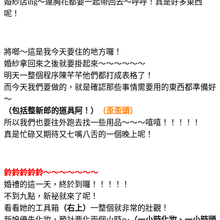
婚紗店ing～連胸花都要一起帶回去～呼呼！真是好多東西
呢！
將啷～這是我今天要住的地方囉！
婚紗拿回來之後就要掛起來～～～～～～
明天一整個程序陳芊芊他們都打成表格了！
而今天我們要做的，就是確認那些事情需要用的東西都準備好
～
（包括整新郎的道具阿！）
（歪歪頭）
所以我們也要往外跑去找一些用品～～～嘻嘻！！！！！
真是忙碌又期待又七嘴八舌的一個晚上呢！
鈴鈴鈴鈴鈴～～～～～～～
婚禮的這一天，終於到囉！！！！！
不到九點，新祕就來了呢！
看看她的工具箱
（右上）
一整個就非常的壯觀！
新娘優先化妝，預計要化兩個小時～
（一小時化妝、一小時頭