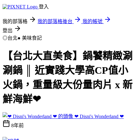
登入
我的部落格
我的部落格後台
我的帳號
登出
◎台北●
美味食記
【台北大直美食】鍋饕精緻涮
涮鍋 ║ 近實踐大學高CP值小
火鍋，重量級大份量肉片 x 新
鮮海鮮❤
❤ Disni's Wonderland ❤
8年前