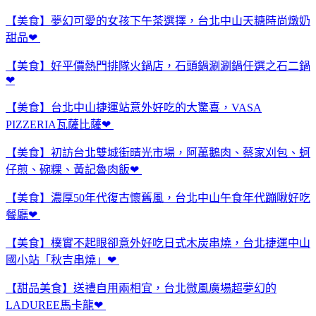
【美食】夢幻可愛的女孩下午茶選擇，台北中山天糖時尚燉奶
甜品❤
【美食】好平價熱門排隊火鍋店，石頭鍋涮涮鍋任選之石二鍋
❤
【美食】台北中山捷運站意外好吃的大驚喜，VASA
PIZZERIA瓦薩比薩❤
【美食】初訪台北雙城街晴光市場，阿萬鵝肉、蔡家刈包、蚵
仔煎、碗粿、黃記魯肉飯❤
【美食】濃厚50年代復古懷舊風，台北中山午食年代蹦啾好吃
餐廳❤
【美食】樸實不起眼卻意外好吃日式木炭串燒，台北捷運中山
國小站「秋吉串燒」❤
【甜品美食】送禮自用兩相宜，台北微風廣場超夢幻的
LADUREE馬卡龍❤