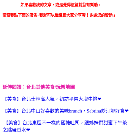
如果喜歡我的文章，或是覺得這篇對您有幫助，
請幫我點下面的廣告~我就可以繼續跟大家分享喔！謝謝您的贊助:)
延伸閱讀：台北其他美食/玩樂地圖
【美食】台北士林高人氣，初訪平價大塊牛排❤
【美食】台北中山好喜歡的美味brunch，Sabrina紗汀娜好食❤
【美食】台北東區不一樣的蜜糖吐司，跟姊妹們甜蜜下午茶
之跳舞香水❤