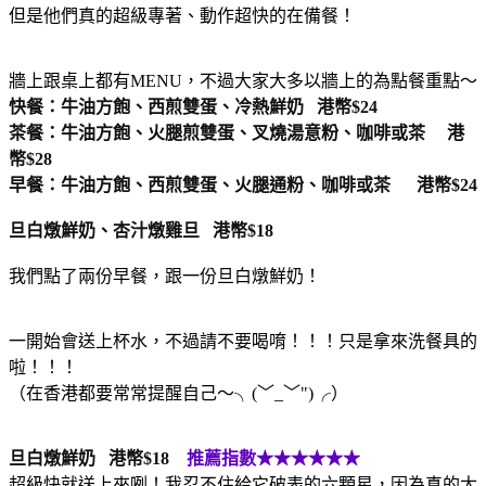
但是他們真的超級專著、動作超快的在備餐！
牆上跟桌上都有MENU，不過大家大多以牆上的為點餐重點～
快餐：牛油方飽、西煎雙蛋、冷熱鮮奶 港幣$24
茶餐：牛油方飽、火腿煎雙蛋、叉燒湯意粉、咖啡或茶 港
幣$28
早餐：牛油方飽、西煎雙蛋、火腿通粉、咖啡或茶 港幣$24
旦白燉鮮奶、杏汁燉雞旦 港幣$18
我們點了兩份早餐，跟一份旦白燉鮮奶！
一開始會送上杯水，不過請不要喝唷！！！只是拿來洗餐具的
啦！！！
（在香港都要常常提醒自己～╮(﹀_﹀")╭）
旦白燉鮮奶 港幣$18
推薦指數★★★★★★
超級快就送上來咧！我忍不住給它破表的六顆星，因為真的太