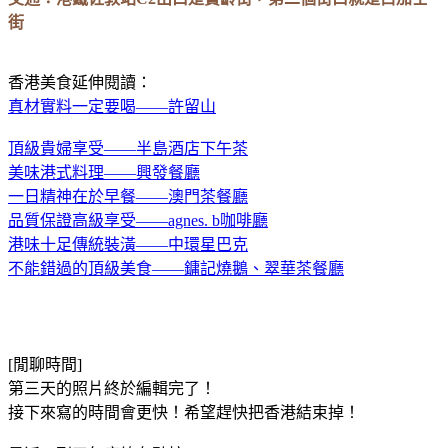
街
香港美食延伸閱讀：
真材實料一定要喝——許留山
頂級貴婦享受——半島酒店下午茶
美味港式料理——興發餐廳
一日精神在於早餐——澳門茶餐廳
品質保證高級享受——agnes. b咖啡廳
港味十足傳統裝潢——中環星巴克
不能錯過的頂級美食——鏞記燒鵝、翠華茶餐廳
[閒聊時間]
第三天的照片終於編輯完了！
接下來寫的時間會更快！希望趕快把香港結束掉！