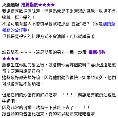
火腿通粉
推薦指數★★★★
我還挺喜歡這個味道，湯有點像是玉米濃湯的感覺，味道不會
過鹹，挺不錯的！
不過可能有些人不習慣早餐就吃那麼“豐盛”吧？（像是
澳門茶
餐廳的公仔麵
）
但我是覺得它的料理方式不會油膩，可以試試看唷！
請看請看～～～～這是雙蛋的另外一種，
炒蛋
推薦指數
★★★★
服務生在你點完餐之後，就會問你要哪個飲料？要炒蛋還是煎
蛋？要通粉還是意粉？
這些最好都先想好唷！因為他們動作很快，如果想太久，他們
可能會有點不耐煩啦！
但是它們的炒蛋真的好好吃唷！！！！！應該是有放奶油或是
牛奶吧！
因為非常的滑嫩，咕溜一下就吃下去了！！！！
跟普通的荷包蛋比起來，真的可以點這來吃吃看唷！