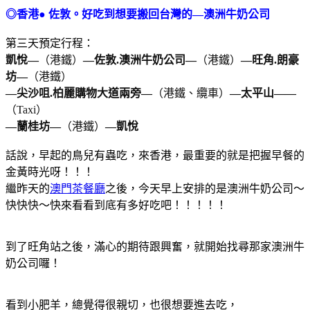
◎香港● 佐敦。好吃到想要搬回台灣的—澳洲牛奶公司
第三天預定行程：
凱悅—
（港鐵）
—佐敦.澳洲牛奶公司—
（港鐵）
—旺角.朗豪
坊—
（港鐵）
—尖沙咀.柏麗購物大道兩旁—
（港鐵、纜車）
—太平山——
（Taxi）
—蘭桂坊—
（港鐵）
—凱悅
話說，早起的鳥兒有蟲吃，來香港，最重要的就是把握早餐的
金黃時光呀！！！
繼昨天的
澳門茶餐廳
之後，今天早上安排的是澳洲牛奶公司～
快快快～快來看看到底有多好吃吧！！！！！
到了旺角站之後，滿心的期待跟興奮，就開始找尋那家澳洲牛
奶公司囉！
看到小肥羊，總覺得很親切，也很想要進去吃，